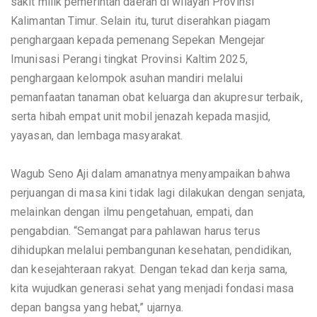
sakit milik pemerintah daerah di wilayah Provinsi
R
Kalimantan Timur. Selain itu, turut diserahkan piagam
penghargaan kepada pemenang Sepekan Mengejar
Imunisasi Perangi tingkat Provinsi Kaltim 2025,
S
penghargaan kelompok asuhan mandiri melalui
pemanfaatan tanaman obat keluarga dan akupresur terbaik,
J
serta hibah empat unit mobil jenazah kepada masjid,
yayasan, dan lembaga masyarakat.
D
Wagub Seno Aji dalam amanatnya menyampaikan bahwa
perjuangan di masa kini tidak lagi dilakukan dengan senjata,
melainkan dengan ilmu pengetahuan, empati, dan
pengabdian. “Semangat para pahlawan harus terus
A
dihidupkan melalui pembangunan kesehatan, pendidikan,
dan kesejahteraan rakyat. Dengan tekad dan kerja sama,
H
kita wujudkan generasi sehat yang menjadi fondasi masa
depan bangsa yang hebat,” ujarnya.