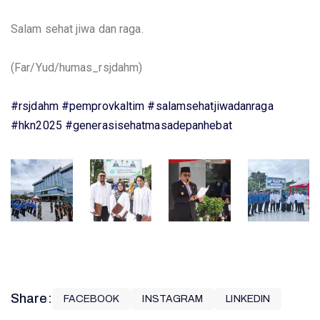
M
Salam sehat jiwa dan raga.
(Far/Yud/humas_rsjdahm)
#rsjdahm
#pemprovkaltim
#salamsehatjiwadanraga
#hkn2025
#generasisehatmasadepanhebat
Share:
FACEBOOK
INSTAGRAM
LINKEDIN