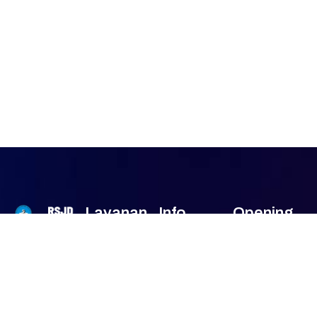
Layanan
Info
Opening
Kami
Penting
Hour
Rumah Sakit
Jiwa Daerah
Senin
07.30am –
IGD 24/7
Pendaftaran
(RSJD) Atma
16.00am
Online
Husada
Daftar
Selasa
07.30am –