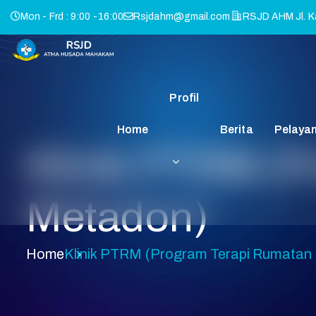
Mon - Frd : 9:00 -16:00
Rsjdahm@gmail.com
RSJD AHM Jl. Ka
Profil
Home
Berita
Pelaya
Klinik PTRM (
Metadon)
Home
Klinik PTRM (Program Terapi Rumatan