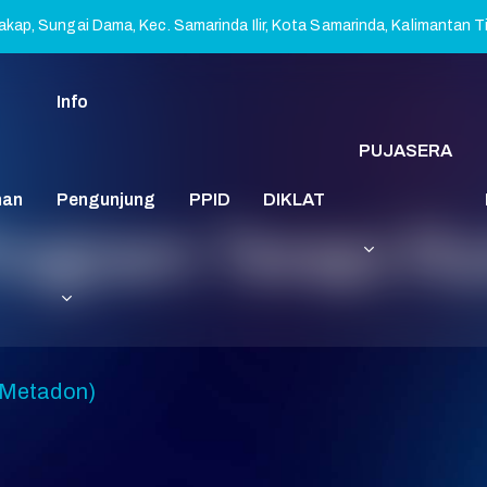
kap, Sungai Dama, Kec. Samarinda Ilir, Kota Samarinda, Kalimantan 
Info
PUJASERA
nan
Pengunjung
PPID
DIKLAT
Program Terapi R
 Metadon)