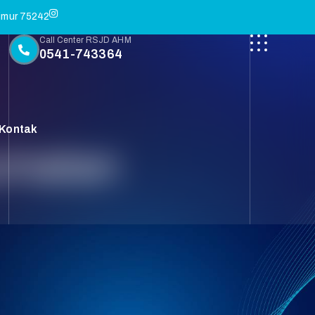
Timur 75242
Call Center RSJD AHM
0541-743364
Kontak
umatan