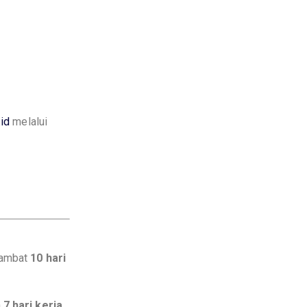
.id
melalui
lambat
10 hari
a
7 hari kerja