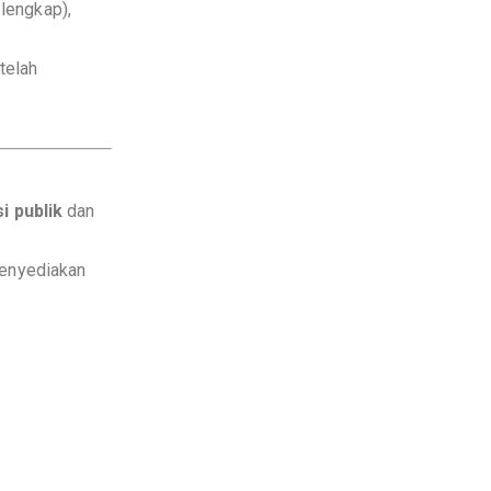
lengkap),
telah
i publik
dan
enyediakan