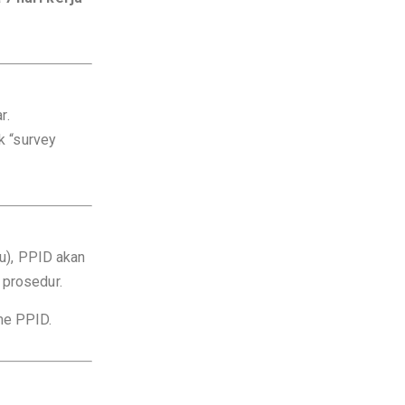
r.
k “survey
tu), PPID akan
 prosedur.
me PPID.