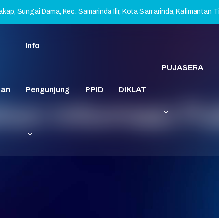
kap, Sungai Dama, Kec. Samarinda Ilir, Kota Samarinda, Kalimantan 
Info
PUJASERA
nan
Pengunjung
PPID
DIKLAT
on Informasi Pu