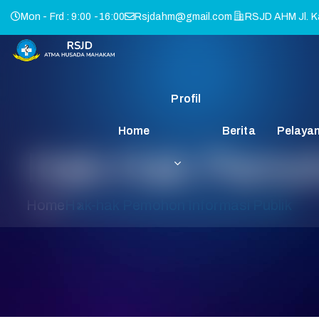
Mon - Frd : 9:00 -16:00
Rsjdahm@gmail.com
RSJD AHM Jl. Ka
Profil
Home
Berita
Pelaya
Hak-Hak Pemoh
Home
Hak-hak Pemohon Informasi Publik