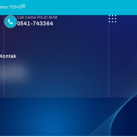
Timur 75242
Call Center RSJD AHM
0541-743364
Kontak
blik