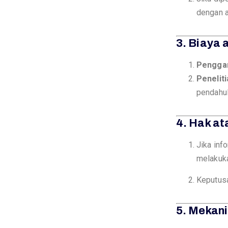
dengan al
3. Biaya 
Pengga
Peneliti
pendahul
R
4. Hak at
S
Jika inf
melakuka
J
Keputusa
D
5. Mekan