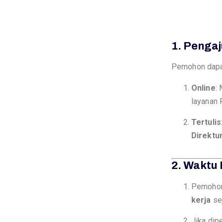
1. Penga
Pemohon dapat
Online
:
layanan
Tertulis
Direktu
2. Waktu
Pemohon
kerja
se
Jika di