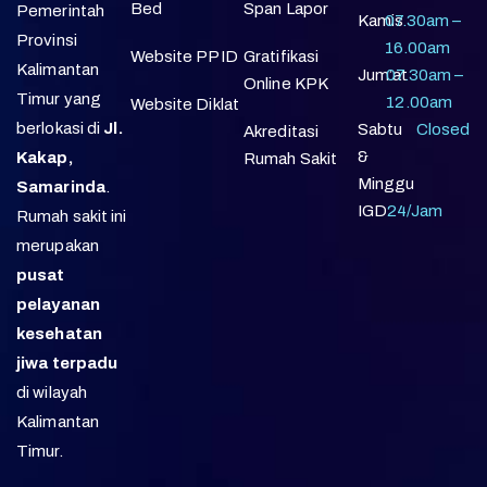
Bed
Span Lapor
Pemerintah
Kamis
07.30am –
Provinsi
16.00am
Website PPID
Gratifikasi
Kalimantan
Jum’at
07.30am –
Online KPK
Timur yang
12.00am
Website Diklat
berlokasi di
Jl.
Sabtu
Closed
Akreditasi
&
Kakap,
Rumah Sakit
Minggu
Samarinda
.
IGD
24/Jam
Rumah sakit ini
merupakan
pusat
pelayanan
kesehatan
jiwa terpadu
di wilayah
Kalimantan
Timur.