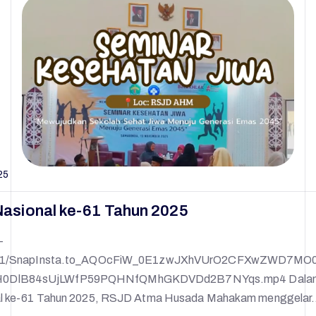
25
Nasional ke-61 Tahun 2025
-
25/11/SnapInsta.to_AQOcFiW_0E1zwJXhVUrO2CFXwZWD7MO
DlB84sUjLWfP59PQHNfQMhGKDVDd2B7NYqs.mp4 Dalam r
al ke-61 Tahun 2025, RSJD Atma Husada Mahakam menggela