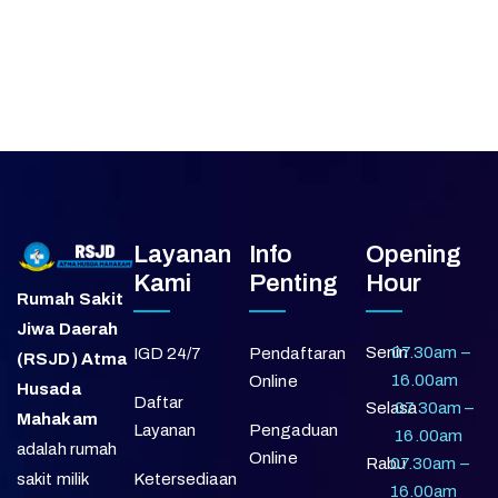
Layanan
Info
Opening
Kami
Penting
Hour
Rumah Sakit
Jiwa Daerah
Senin
07.30am –
IGD 24/7
Pendaftaran
(RSJD) Atma
16.00am
Online
Husada
Daftar
Selasa
07.30am –
Mahakam
Layanan
Pengaduan
16.00am
adalah rumah
Online
Rabu
07.30am –
sakit milik
Ketersediaan
16.00am