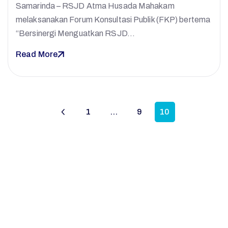
Samarinda – RSJD Atma Husada Mahakam
H
melaksanakan Forum Konsultasi Publik (FKP) bertema
“Bersinergi Menguatkan RSJD…
M
Read More
1
…
9
10